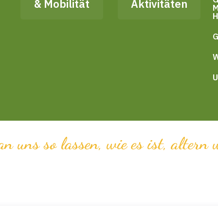
& Mobilität
Aktivitäten
M
H
G
W
U
n uns so lassen, wie es ist, altern