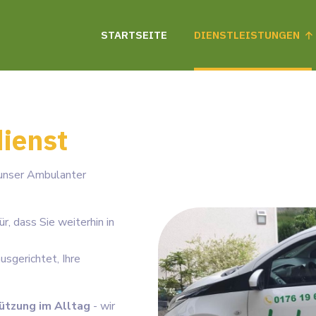
STARTSEITE
DIENSTLEISTUNGEN
dienst
 unser Ambulanter
r, dass Sie weiterhin in
usgerichtet, Ihre
ützung im Alltag
- wir