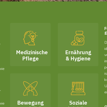
F
g
D
e
i
Medizinische
Ernährung
v
Pflege
& Hygiene
i
p
wie
i
k
U
r
e
Bewegung
Soziale
wie
G